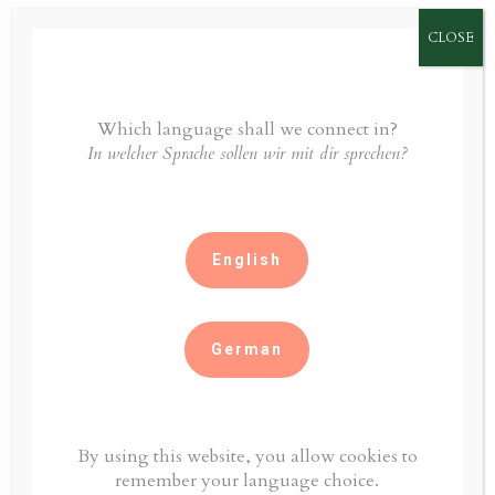
CLOSE
BEWERTUNGEN,
DIE UNSERE
Which language shall we connect in?
KUNDEN
In welcher Sprache sollen wir mit dir sprechen?
BEKOMMEN
English
Was aber speziell hervorgehoben
werden muss, ist der
German
ausgezeichnete Customer Service.
Nachdem mein Rucksack auch
einen Monat nach meiner
By using this website, you allow cookies to
Bestellung in die Schweiz, nicht bei
remember your language choice.
mir eingetroffen war, wurde mir