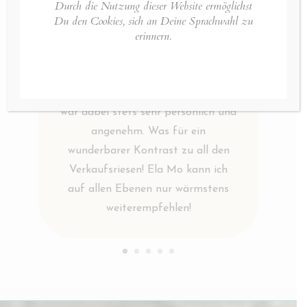
Durch die Nutzung dieser Website ermöglichst
nach kurzer Nachfrage sehr
Du den Cookies, sich an Deine Sprachwahl zu
erinnern.
unbürokratisch ein zweiter
geschickt, der mich innerhalb von
vier Tagen erreichte. Der Email
Austausch mit dem Unternehmen
war dabei stets sehr persönlich und
angenehm. Was für ein
wunderbarer Kontrast zu all den
Verkaufsriesen! Ela Mo kann ich
auf allen Ebenen nur wärmstens
weiterempfehlen!